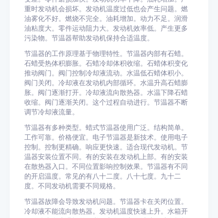
重时发动机会损坏。发动机温度过低也会产生问题。燃
油雾化不好。燃烧不完全。油耗增加。动力不足。润滑
油粘度大。零件运动阻力大。发动机效率低。产生更多
污染物。节温器帮助发动机保持合适温度。
节温器的工作原理基于物理特性。节温器内部有石蜡。
石蜡受热体积膨胀。石蜡冷却体积收缩。石蜡体积变化
推动阀门。阀门控制冷却液流动。水温低石蜡体积小。
阀门关闭。冷却液在发动机内部循环。水温升高石蜡膨
胀。阀门逐渐打开。冷却液流向散热器。水温下降石蜡
收缩。阀门逐渐关闭。这个过程自动进行。节温器不断
调节冷却液流量。
节温器有多种类型。蜡式节温器使用广泛。结构简单。
工作可靠。价格便宜。电子节温器是新技术。使用电子
控制。控制更精确。响应更快速。适合现代发动机。节
温器安装位置不同。有的安装在发动机上部。有的安装
在散热器入口。不同位置影响控制效果。节温器有不同
的开启温度。常见的有八十二度。八十七度。九十二
度。不同发动机需要不同规格。
节温器故障会导致发动机问题。节温器卡在关闭位置。
冷却液不能流向散热器。发动机温度快速上升。水箱开