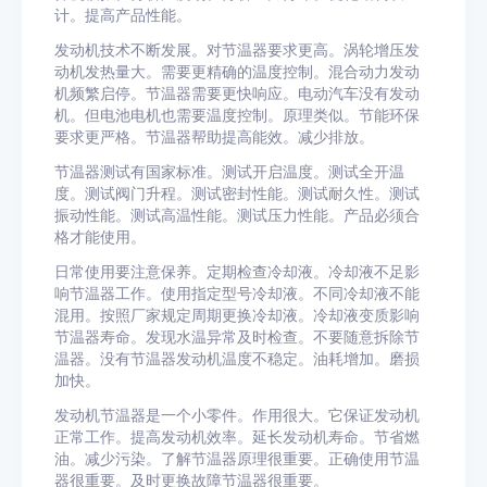
计。提高产品性能。
发动机技术不断发展。对节温器要求更高。涡轮增压发
动机发热量大。需要更精确的温度控制。混合动力发动
机频繁启停。节温器需要更快响应。电动汽车没有发动
机。但电池电机也需要温度控制。原理类似。节能环保
要求更严格。节温器帮助提高能效。减少排放。
节温器测试有国家标准。测试开启温度。测试全开温
度。测试阀门升程。测试密封性能。测试耐久性。测试
振动性能。测试高温性能。测试压力性能。产品必须合
格才能使用。
日常使用要注意保养。定期检查冷却液。冷却液不足影
响节温器工作。使用指定型号冷却液。不同冷却液不能
混用。按照厂家规定周期更换冷却液。冷却液变质影响
节温器寿命。发现水温异常及时检查。不要随意拆除节
温器。没有节温器发动机温度不稳定。油耗增加。磨损
加快。
发动机节温器是一个小零件。作用很大。它保证发动机
正常工作。提高发动机效率。延长发动机寿命。节省燃
油。减少污染。了解节温器原理很重要。正确使用节温
器很重要。及时更换故障节温器很重要。