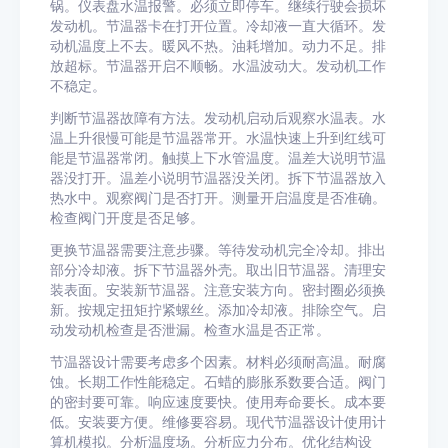
锅。仪表盘水温报警。必须立即停车。继续行驶会损坏
发动机。节温器卡在打开位置。冷却液一直大循环。发
动机温度上不去。暖风不热。油耗增加。动力不足。排
放超标。节温器开启不顺畅。水温波动大。发动机工作
不稳定。
判断节温器故障有方法。发动机启动后观察水温表。水
温上升很慢可能是节温器常开。水温快速上升到红线可
能是节温器常闭。触摸上下水管温度。温差大说明节温
器没打开。温差小说明节温器没关闭。拆下节温器放入
热水中。观察阀门是否打开。测量开启温度是否准确。
检查阀门开度是否足够。
更换节温器需要注意步骤。等待发动机完全冷却。排出
部分冷却液。拆下节温器外壳。取出旧节温器。清理安
装表面。安装新节温器。注意安装方向。密封圈必须换
新。按规定扭矩拧紧螺丝。添加冷却液。排除空气。启
动发动机检查是否泄漏。检查水温是否正常。
节温器设计需要考虑多个因素。材料必须耐高温。耐腐
蚀。长期工作性能稳定。石蜡的膨胀系数要合适。阀门
的密封要可靠。响应速度要快。使用寿命要长。成本要
低。安装要方便。维修要容易。现代节温器设计使用计
算机模拟。分析温度场。分析应力分布。优化结构设